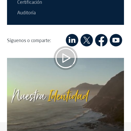
Certificación
Auditoría
Síguenos o comparte:
La tradición vive en América Latina