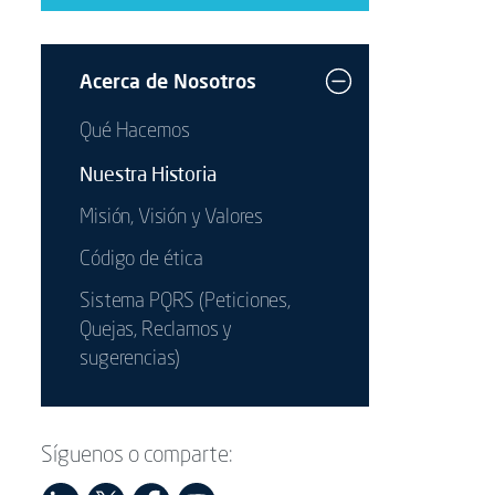
Acerca de Nosotros
Qué Hacemos
Nuestra Historia
Misión, Visión y Valores
Código de ética
Sistema PQRS (Peticiones,
Quejas, Reclamos y
sugerencias)
Síguenos o comparte: