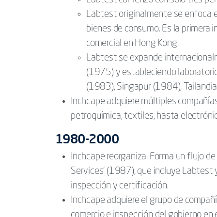
Labtest comenzó con solo tres pe
Labtest originalmente se enfoca en
bienes de consumo. Es la primera 
comercial en Hong Kong.
Labtest se expande internacional
(1975) y estableciendo laboratori
(1983), Singapur (1984), Tailandia
Inchcape adquiere múltiples compañías
petroquímica, textiles, hasta electró
1980-2000
Inchcape reorganiza. Forma un flujo de
Services' (1987), que incluye Labtest y
inspección y certificación.
Inchcape adquiere el grupo de compañía
comercio e inspección del gobierno en 