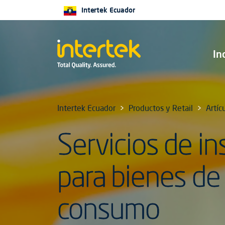
Intertek Ecuador
In
Intertek Ecuador
Productos y Retail
Artíc
Servicios de i
para bienes de
consumo