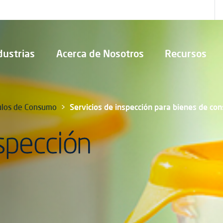
dustrias
Acerca de Nosotros
Recursos
ulos de Consumo
Servicios de inspección para bienes de c
nspección