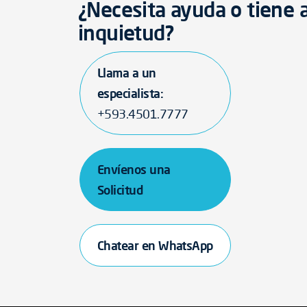
¿Necesita ayuda o tiene 
inquietud?
Llama a un
especialista:
+593.4501.7777
Envíenos una
Solicitud
Chatear en WhatsApp