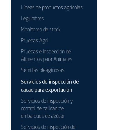
Líneas de productos agrícolas
Legumbres
Monitoreo de stock
Pruebas Agri
Pruebas e Inspección de
Alimentos para Animales
Semillas oleaginosas
Servicios de inspección de
cacao para exportación
Servicios de inspección y
control de calidad de
embarques de azúcar
Servicios de inspección de